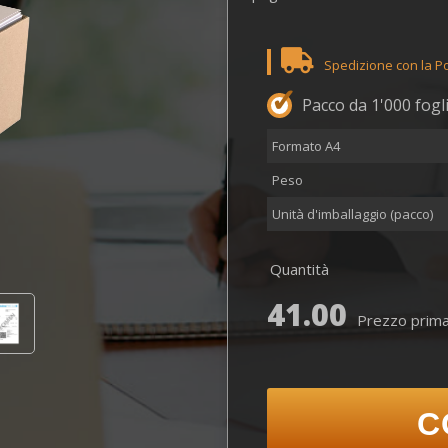
DE
FR
IT
Vita privata
Spedizione con la Po
Pacco da 1'000 fogl
Formato A4
Peso
Unità d'imballaggio (pacco)
Quantità
41.00
Prezzo prima 