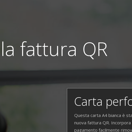
 la fattura QR
 fattura QR
Ordinare
Carta perf
Contatto
Questa carta A4 bianca è st
Condizioni di vendita
nuova fattura QR. Incorpora n
pagamento facilmente rimovib